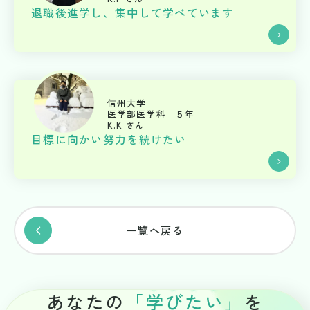
退職後進学し、集中して学べています
信州大学
医学部医学科 ５年
K.K
さん
目標に向かい努力を続けたい
一覧へ戻る
あなたの
「
学
び
た
い
」
を