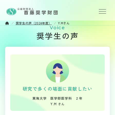
奨学生の声（2024年度）
Y.Mさん
財団について
Voice
奨学生の声
奨学金事業
応募方法
お知らせ
情報公開
研究で多くの場面に貢献したい
プライバシーポリシー
東海大学 医学部医学科 ２年
Y.M
さん
お問い合わせ