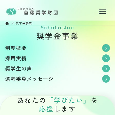
奨学金事業
財団について
Scholarship
奨学金事業
奨学金事業
制度概要
応募方法
採用実績
奨学生の声
お知らせ
選考委員メッセージ
情報公開
プライバシーポリシー
あなたの
「
学
び
た
い
」
を
応援
します
お問い合わせ