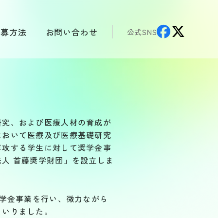
応募方法
お問い合わせ
公式SNS
募集要項
募の流れ
研究、および医療人材の育成が
あるご質問
において医療及び医療基礎研究
専攻する学生に対して奨学金事
人 首藤奨学財団」を設立しま
フォーム
学生の届出様式
奨学金事業を行い、微力ながら
まいりました。