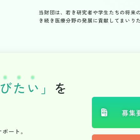
当財団は、若き研究者や学生たちの将来
き続き医療分野の発展に貢献してまいり
び
た
い
」
を
募集
サポート。