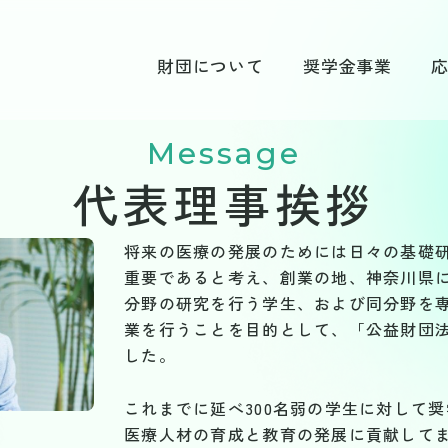
財団について
奨学金事業
拶
Message
代表理事挨拶
制度概要
代表理事挨拶
財団概要・沿革
採用実績
応
将来の医療の発展のためには日々の基礎
役員紹介
奨学生の声
よく
重要であると考え、創業の地、神奈川県
分野の研究を行う学生、および同分野を
年次報告（活動報告・財
業を行うことを目的として、「公益財団法
選考委員メッセージ
応募
務諸表）
した。
給付奨
これまでに延べ300名弱の学生に対して
医療人材の育成と教育の発展に貢献して