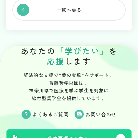
サイトマップ
一覧へ戻る
公式SNS
あなたの
「
学
び
た
い
」
を
応援
します
経済的な支援で”夢の実現”をサポート。
首藤奨学財団は、
神奈川県で医療を学ぶ学生を対象に
給付型奨学金を提供しています。
よくあるご質問
お問い合わせ