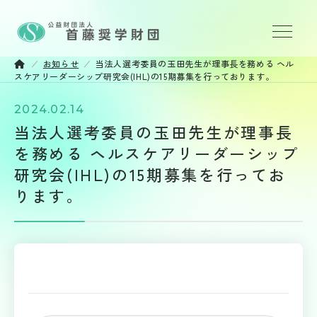
お知らせ
当法人選考委員の玉田先生が理事長を務める ヘル
財団について
スケアリーダーシップ研究会(IHL)の15期募集を行っております。
2024.02.14
奨学金事業
当法人選考委員の玉田先生が理事長
を務める ヘルスケアリーダーシップ
応募方法
研究会(IHL)の15期募集を行ってお
お知らせ
ります。
情報公開
プライバシーポリシー
お問い合わせ